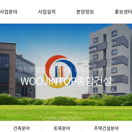
사업분야
사업실적
분양정보
홍보센
정직한 경영, 차별화된 품질로 승부하는
WOOJINTOP종합건설
건축분야
토목분야
주택건설분야