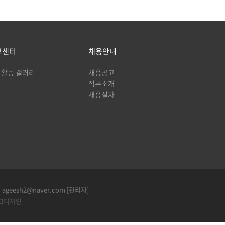
보센터
채용안내
활동 갤러리
채용공고
직무소개
채용절차
: ageesh2@naver.com
[관리자]
크디자인