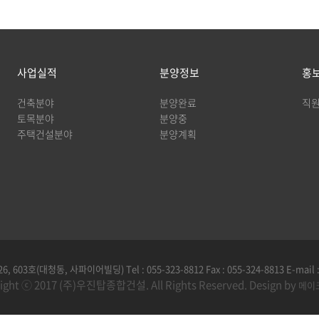
사업실적
분양정보
홍
건축분야
분양완료
직원
토목분야
분양중
주택건설분야
분양계획
3호(대청동, 사파이어빌딩) Tel : 055-323-8812 Fax : 055-324-8813 E-mail 
ight ⓒ 2017 (주)우진탑종합건설. All Rights Reserved. Design by
메이