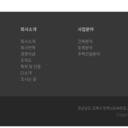
회사소개
사업분야
회사소개
건축분야
회사연혁
토목분야
경영이념
주택건설분야
조직도
특허 및 인증
CI소개
오시는 길
경상남도 김해시 번화1로44번길 26, 60
Copyr